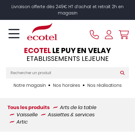
Panneau de gestion des cookies
Livraison offerte dès 249€ HT d’achat et retrait 2h en
magasin
ECOTEL
LE PUY EN VELAY
ETABLISSEMENTS LEJEUNE
Notre magasin
Nos horaires
Nos réalisations
Tous les produits
Arts de la table
Vaisselle
Assiettes & services
Artic