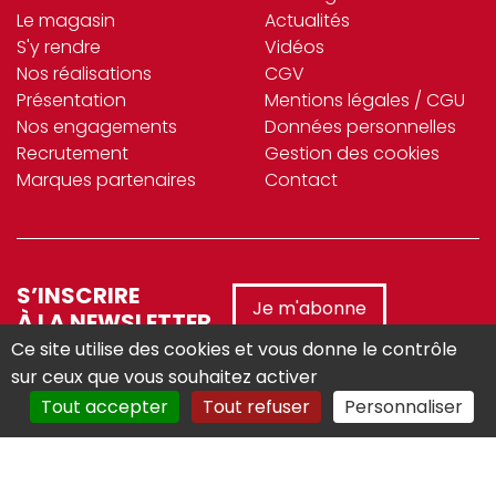
Le magasin
Actualités
S'y rendre
Vidéos
Nos réalisations
CGV
Présentation
Mentions légales / CGU
Nos engagements
Données personnelles
Recrutement
Gestion des cookies
Marques partenaires
Contact
S’INSCRIRE
Je m'abonne
À LA NEWSLETTER
Ce site utilise des cookies et vous donne le contrôle
sur ceux que vous souhaitez activer
Tout accepter
Tout refuser
Personnaliser
Réalisé avec :