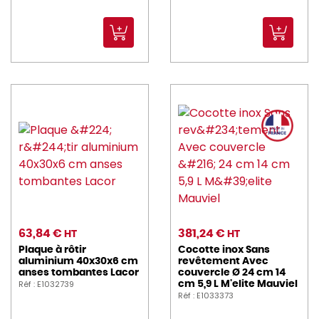
63,84 €
381,24 €
HT
HT
Plaque à rôtir
Cocotte inox Sans
aluminium 40x30x6 cm
revêtement Avec
anses tombantes Lacor
couvercle Ø 24 cm 14
Réf : E1032739
cm 5,9 L M'elite Mauviel
Réf : E1033373