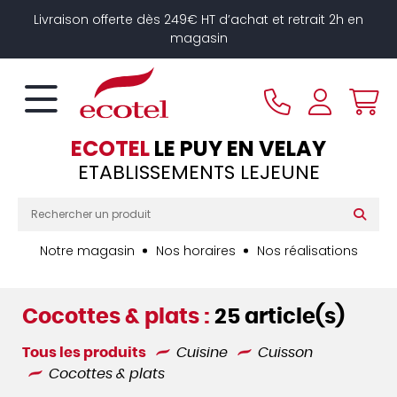
Panneau de gestion des cookies
Livraison offerte dès 249€ HT d’achat et retrait 2h en
magasin
ECOTEL
LE PUY EN VELAY
ETABLISSEMENTS LEJEUNE
Notre magasin
Nos horaires
Nos réalisations
Cocottes & plats :
25 article(s)
Tous les produits
Cuisine
Cuisson
Cocottes & plats