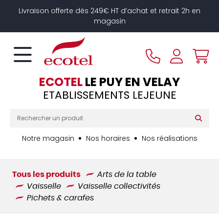
Panneau de gestion des cookies
Livraison offerte dès 249€ HT d’achat et retrait 2h en
magasin
ECOTEL
LE PUY EN VELAY
ETABLISSEMENTS LEJEUNE
Notre magasin
Nos horaires
Nos réalisations
Tous les produits
Arts de la table
Vaisselle
Vaisselle collectivités
Pichets & carafes