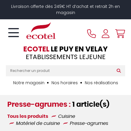
Panneau de gestion des cookies
Livraison offerte dès 249€ HT d’achat et retrait 2h en
magasin
ECOTEL
LE PUY EN VELAY
ETABLISSEMENTS LEJEUNE
Notre magasin
Nos horaires
Nos réalisations
Presse-agrumes :
1 article(s)
Tous les produits
Cuisine
Matériel de cuisine
Presse-agrumes