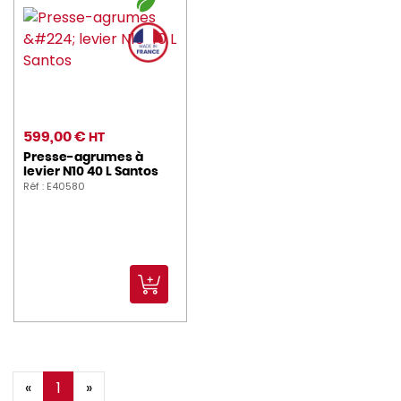
599,00 €
HT
Presse-agrumes à
levier N10 40 L Santos
Réf : E40580
«
1
»