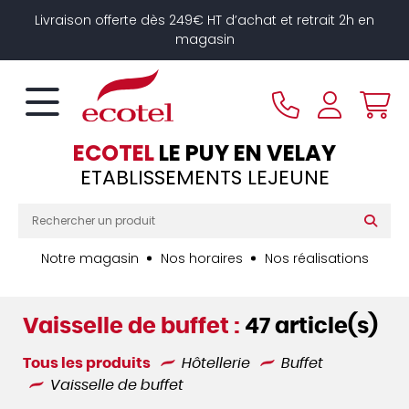
Panneau de gestion des cookies
Livraison offerte dès 249€ HT d’achat et retrait 2h en
magasin
ECOTEL
LE PUY EN VELAY
ETABLISSEMENTS LEJEUNE
Notre magasin
Nos horaires
Nos réalisations
Vaisselle de buffet :
47 article(s)
Tous les produits
Hôtellerie
Buffet
Vaisselle de buffet