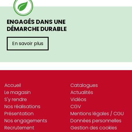
ENGAGÉS DANS UNE
DÉMARCHE DURABLE
En savoir plus
Accueil
Catalogues
Le magasin
Actualités
S'y rendre
Vidéos
Nos réalisations
CGV
Présentation
Mentions légales / CGU
Nos engagements
Données personnelles
Recrutement
Gestion des cookies