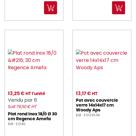
13,25 €
13,17 €
HT l'unité
HT
Vendu par 6
Pot avec couvercle
verre 14x14x17 cm
Soit 79,50 € HT
Woody Aps
Plat rond inox 18/0 Ø 30
Réf : E1033549
cm Regence Amefa
Réf : E1346