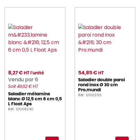
8,27 €
54,85 €
HT l'unité
HT
Vendu par 6
Saladier double paroi
rond inox Ø 30 cm
Soit 49,62 € HT
Pro.mundi
Saladier mélamine
Réf : E1002113
blanc Ø 12,5 cm 6 cm 0,5
L Float Aps
Réf : E1008240