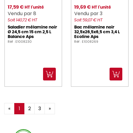
17,59 €
19,69 €
HT l'unité
HT l'unité
Vendu par 8
Vendu par 3
Soit 140,72 € HT
Soit 59,07 € HT
Saladier mélamine noir
Bac mélamine noir
Ø 24,5 cm 15 cm 2,5 L
32,5x26,5x6,5 cm 3,4 L
Balance Aps
Ecoline Aps
Réf : E1008230
Réf : E1008269
«
1
2
3
»